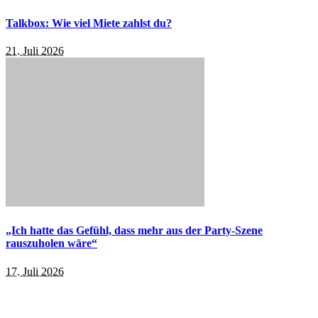
Talkbox: Wie viel Miete zahlst du?
21. Juli 2026
„Ich hatte das Gefühl, dass mehr aus der Party-Szene
rauszuholen wäre“
17. Juli 2026