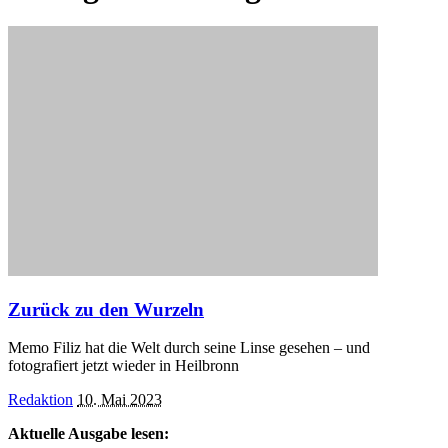
Zurück zu den Wurzeln
Memo Filiz hat die Welt durch seine Linse gesehen – und
fotografiert jetzt wieder in Heilbronn
Posted
Redaktion
10. Mai 2023
by
Aktuelle Ausgabe lesen: