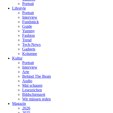
Portrait
Lifestyle
Portrait
Interview
Fundstück
Guide
Yummy
Fashion
Trend
Tech-News
Gadgets
Kolumne
Kultur
Portrait
Interview
Arte
Behind The Beats
Audio
Mal schauen
Lesezeichen
Bildschirmzeit
Wir müssen reden
Magazin
2026
2025