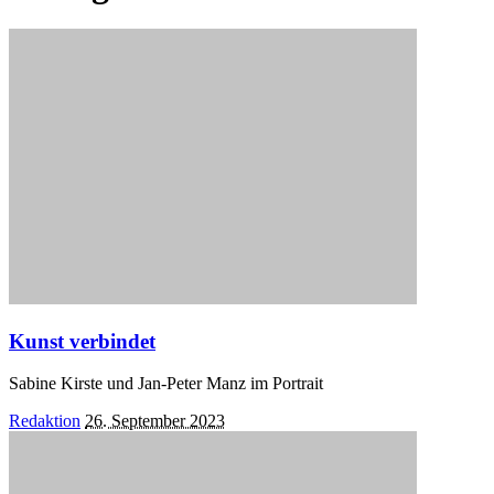
Kunst verbindet
Sabine Kirste und Jan-Peter Manz im Portrait
Posted
Redaktion
26. September 2023
by