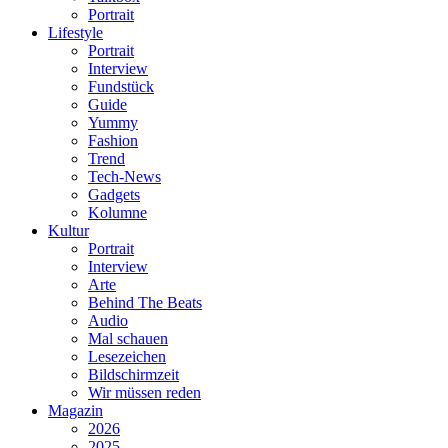
Portrait
Lifestyle
Portrait
Interview
Fundstück
Guide
Yummy
Fashion
Trend
Tech-News
Gadgets
Kolumne
Kultur
Portrait
Interview
Arte
Behind The Beats
Audio
Mal schauen
Lesezeichen
Bildschirmzeit
Wir müssen reden
Magazin
2026
2025