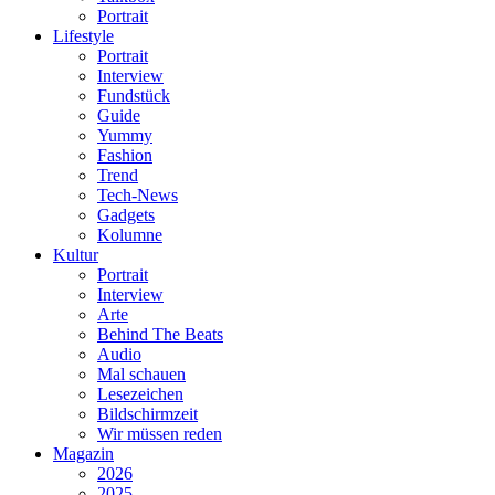
Portrait
Lifestyle
Portrait
Interview
Fundstück
Guide
Yummy
Fashion
Trend
Tech-News
Gadgets
Kolumne
Kultur
Portrait
Interview
Arte
Behind The Beats
Audio
Mal schauen
Lesezeichen
Bildschirmzeit
Wir müssen reden
Magazin
2026
2025