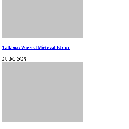
Talkbox: Wie viel Miete zahlst du?
21. Juli 2026