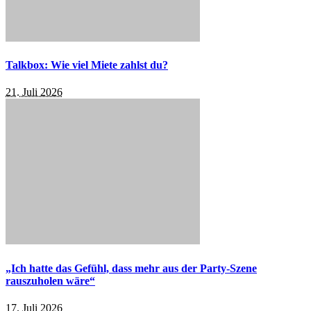
Talkbox: Wie viel Miete zahlst du?
21. Juli 2026
„Ich hatte das Gefühl, dass mehr aus der Party-Szene
rauszuholen wäre“
17. Juli 2026