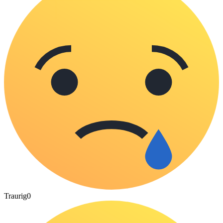
Traurig
0