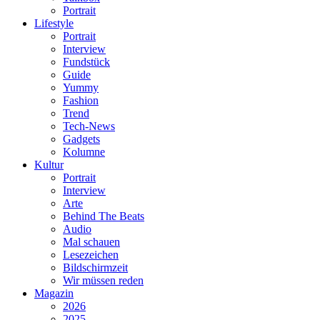
Portrait
Lifestyle
Portrait
Interview
Fundstück
Guide
Yummy
Fashion
Trend
Tech-News
Gadgets
Kolumne
Kultur
Portrait
Interview
Arte
Behind The Beats
Audio
Mal schauen
Lesezeichen
Bildschirmzeit
Wir müssen reden
Magazin
2026
2025