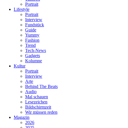
Portrait
Lifestyle
Portrait
Interview
Fundstück
Guide
Yummy
Fashion
Trend
Tech-News
Gadgets
Kolumne
Kultur
Portrait
Interview
Arte
Behind The Beats
Audio
Mal schauen
Lesezeichen
Bildschirmzeit
Wir müssen reden
Magazin
2026
2025