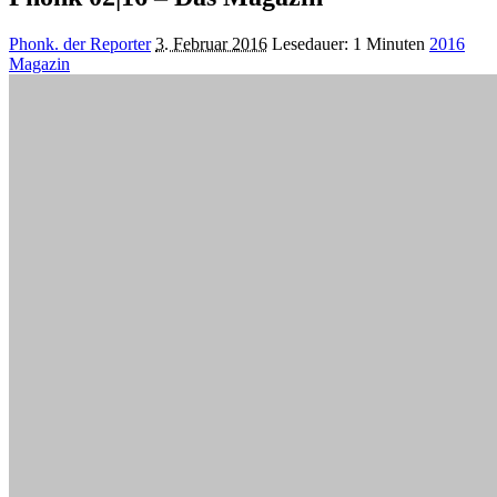
Posted
Phonk. der Reporter
3. Februar 2016
Lesedauer: 1 Minuten
2016
by
Magazin