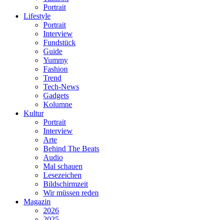
Portrait
Lifestyle
Portrait
Interview
Fundstück
Guide
Yummy
Fashion
Trend
Tech-News
Gadgets
Kolumne
Kultur
Portrait
Interview
Arte
Behind The Beats
Audio
Mal schauen
Lesezeichen
Bildschirmzeit
Wir müssen reden
Magazin
2026
2025