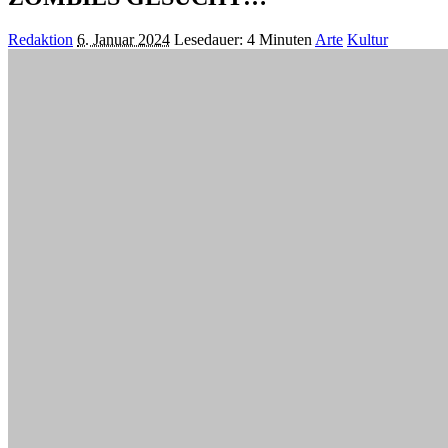
Posted
Redaktion
6. Januar 2024
Lesedauer: 4 Minuten
Arte
Kultur
by