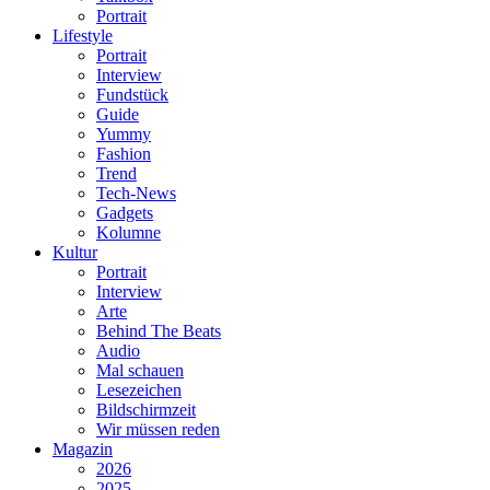
Portrait
Lifestyle
Portrait
Interview
Fundstück
Guide
Yummy
Fashion
Trend
Tech-News
Gadgets
Kolumne
Kultur
Portrait
Interview
Arte
Behind The Beats
Audio
Mal schauen
Lesezeichen
Bildschirmzeit
Wir müssen reden
Magazin
2026
2025