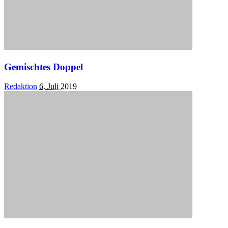
Gemischtes Doppel
Posted
Redaktion
6. Juli 2019
by