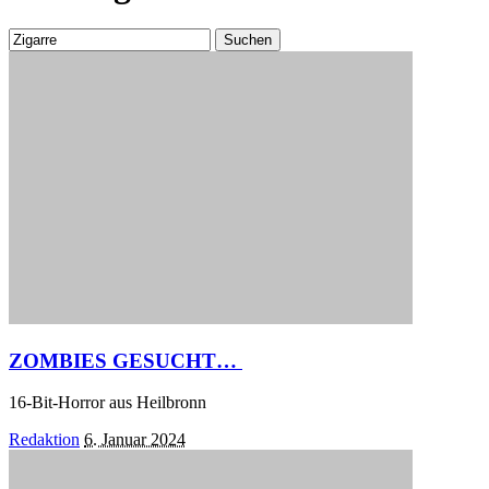
Suchen
nach:
ZOMBIES GESUCHT…
16-Bit-Horror aus Heilbronn
Posted
Redaktion
6. Januar 2024
by