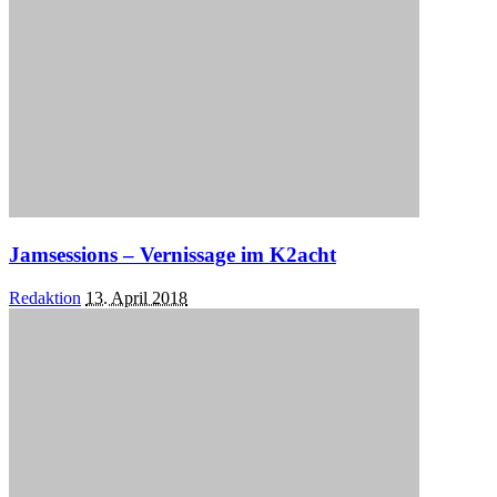
Jamsessions – Vernissage im K2acht
Posted
Redaktion
13. April 2018
by