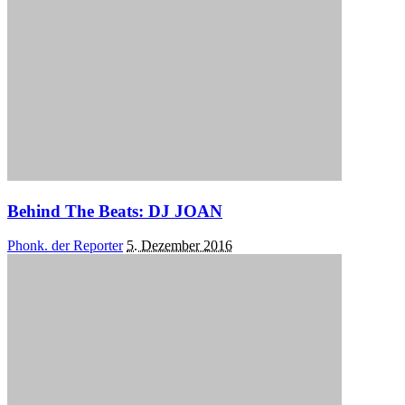
Behind The Beats: DJ JOAN
Posted
Phonk. der Reporter
5. Dezember 2016
by