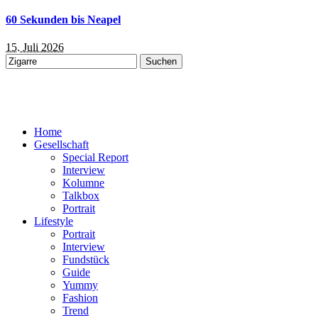
60 Sekunden bis Neapel
15. Juli 2026
Suchen
nach:
Home
Gesellschaft
Special Report
Interview
Kolumne
Talkbox
Portrait
Lifestyle
Portrait
Interview
Fundstück
Guide
Yummy
Fashion
Trend