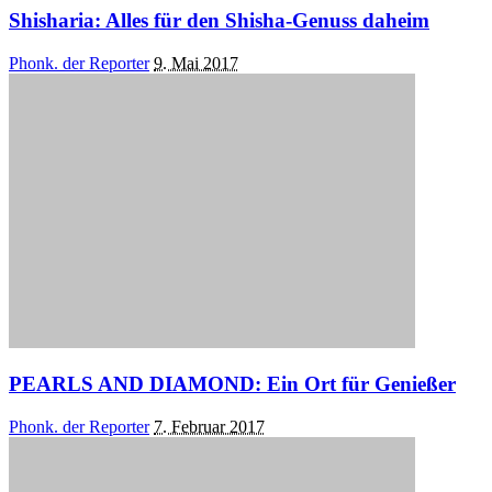
Shisharia: Alles für den Shisha-Genuss daheim
Posted
Phonk. der Reporter
9. Mai 2017
by
PEARLS AND DIAMOND: Ein Ort für Genießer
Posted
Phonk. der Reporter
7. Februar 2017
by