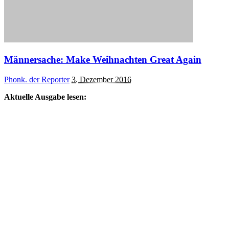
Männersache: Make Weihnachten Great Again
Posted
Phonk. der Reporter
3. Dezember 2016
by
Aktuelle Ausgabe lesen: