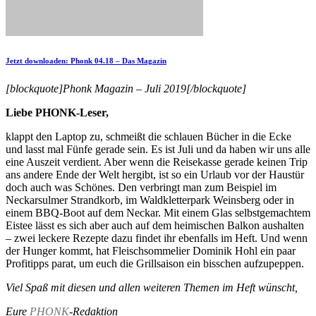
Jetzt downloaden: Phonk 04.18 – Das Magazin
[blockquote]Phonk Magazin – Juli 2019[/blockquote]
Liebe PHONK-Leser,
klappt den Laptop zu, schmeißt die schlauen Bücher in die Ecke
und lasst mal Fünfe gerade sein. Es ist Juli und da haben wir uns alle
eine Auszeit verdient. Aber wenn die Reisekasse gerade keinen Trip
ans andere Ende der Welt hergibt, ist so ein Urlaub vor der Haustür
doch auch was Schönes. Den verbringt man zum Beispiel im
Neckarsulmer Strandkorb, im Waldkletterpark Weinsberg oder in
einem BBQ-Boot auf dem Neckar. Mit einem Glas selbstgemachtem
Eistee lässt es sich aber auch auf dem heimischen Balkon aushalten
– zwei leckere Rezepte dazu findet ihr ebenfalls im Heft. Und wenn
der Hunger kommt, hat Fleischsommelier Dominik Hohl ein paar
Profitipps parat, um euch die Grillsaison ein bisschen aufzupeppen.
Viel Spaß mit diesen und allen weiteren Themen im Heft wünscht,
Eure
PHONK
-Redaktion