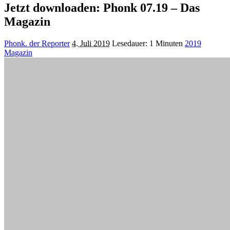
Jetzt downloaden: Phonk 07.19 – Das
Magazin
Posted
Phonk. der Reporter
4. Juli 2019
Lesedauer: 1 Minuten
2019
by
Magazin