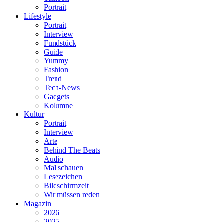
Portrait
Lifestyle
Portrait
Interview
Fundstück
Guide
Yummy
Fashion
Trend
Tech-News
Gadgets
Kolumne
Kultur
Portrait
Interview
Arte
Behind The Beats
Audio
Mal schauen
Lesezeichen
Bildschirmzeit
Wir müssen reden
Magazin
2026
2025