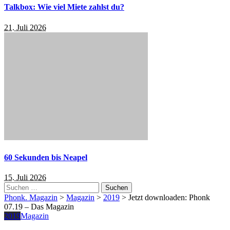
Talkbox: Wie viel Miete zahlst du?
21. Juli 2026
60 Sekunden bis Neapel
15. Juli 2026
Suchen
nach:
Phonk. Magazin
>
Magazin
>
2019
>
Jetzt downloaden: Phonk
07.19 – Das Magazin
2019
Magazin