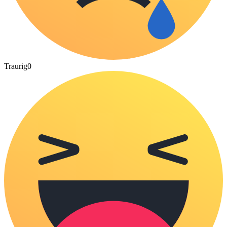
Traurig
0