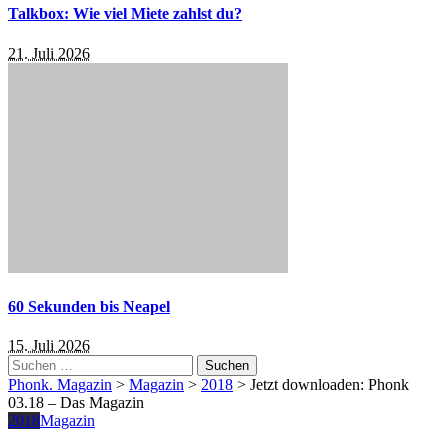
Talkbox: Wie viel Miete zahlst du?
21. Juli 2026
60 Sekunden bis Neapel
15. Juli 2026
Suchen
nach:
Phonk. Magazin
>
Magazin
>
2018
>
Jetzt downloaden: Phonk
03.18 – Das Magazin
2018
Magazin