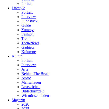
Portrait
Lifestyle
Portrait
Interview
Fundstück
Guide
Yummy
Fashion
Trend
Tech-News
Gadgets
Kolumne
Kultur
Portrait
Interview
Arte
Behind The Beats
Audio
Mal schauen
Lesezeichen
Bildschirmzeit
Wir müssen reden
Magazin
2026
2025