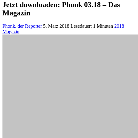
Jetzt downloaden: Phonk 03.18 – Das
Magazin
Posted
Phonk. der Reporter
5. März 2018
Lesedauer: 1 Minuten
2018
by
Magazin