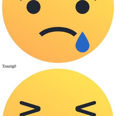
Traurig
0