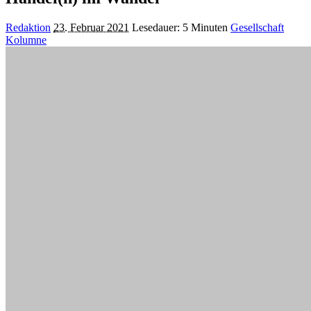
Posted
Redaktion
23. Februar 2021
Lesedauer: 5 Minuten
Gesellschaft
by
Kolumne