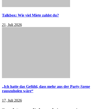
Talkbox: Wie viel Miete zahlst du?
21. Juli 2026
„Ich hatte das Gefühl, dass mehr aus der Party-Szene
rauszuholen wäre“
17. Juli 2026