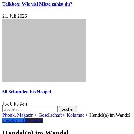
Talkbox: Wie viel Miete zahlst du?
21. Juli 2026
60 Sekunden bis Neapel
15. Juli 2026
Suchen
nach:
Phonk. Magazin
>
Gesellschaft
>
Kolumne
>
Handel(n) im Wandel
Gesellschaft
Kolumne
Handel(n) im Wandel