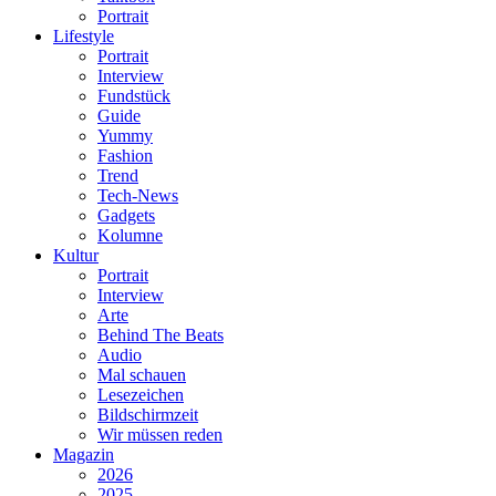
Portrait
Lifestyle
Portrait
Interview
Fundstück
Guide
Yummy
Fashion
Trend
Tech-News
Gadgets
Kolumne
Kultur
Portrait
Interview
Arte
Behind The Beats
Audio
Mal schauen
Lesezeichen
Bildschirmzeit
Wir müssen reden
Magazin
2026
2025