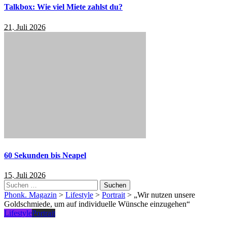
Talkbox: Wie viel Miete zahlst du?
21. Juli 2026
60 Sekunden bis Neapel
15. Juli 2026
Suchen
nach:
Phonk. Magazin
>
Lifestyle
>
Portrait
>
„Wir nutzen unsere
Goldschmiede, um auf individuelle Wünsche einzugehen“
Lifestyle
Portrait