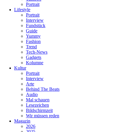
Portrait
Lifestyle
Portrait
Interview
Fundstück
Guide
Yummy
Fashion
Trend
Tech-News
Gadgets
Kolumne
Kultur
Portrait
Interview
Arte
Behind The Beats
Audio
Mal schauen
Lesezeichen
Bildschirmzeit
Wir müssen reden
Magazin
2026
2025