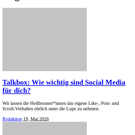
Talkbox: Wie wichtig sind Social Media
für dich?
Wir lassen die Heilbronner*innen das eigene Like-, Post- und
Scroll-Verhalten ehrlich unter die Lupe zu nehmen.
Posted
Redaktion
19. Mai 2026
by