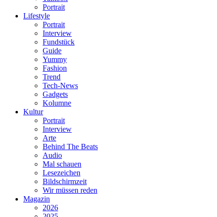
Portrait
Lifestyle
Portrait
Interview
Fundstück
Guide
Yummy
Fashion
Trend
Tech-News
Gadgets
Kolumne
Kultur
Portrait
Interview
Arte
Behind The Beats
Audio
Mal schauen
Lesezeichen
Bildschirmzeit
Wir müssen reden
Magazin
2026
2025