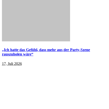
„Ich hatte das Gefühl, dass mehr aus der Party-Szene
rauszuholen wäre“
17. Juli 2026