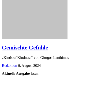
Gemischte Gefühle
„Kinds of Kindness“ von Giorgos Lanthimos
Posted
Redaktion
6. August 2024
by
Aktuelle Ausgabe lesen: