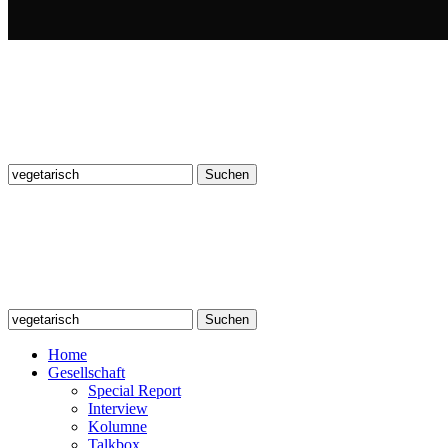
Suchen
nach:
Suchen
nach:
Home
Gesellschaft
Special Report
Interview
Kolumne
Talkbox