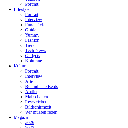
Portrait
Lifestyle
Portrait
Interview
Fundstück
Guide
Yummy
Fashion
Trend
Tech-News
Gadgets
Kolumne
Kultur
Portrait
Interview
Arte
Behind The Beats
Audio
Mal schauen
Lesezeichen
Bildschirmzeit
Wir müssen reden
Magazin
2026
2025