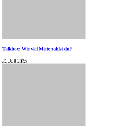
Talkbox: Wie viel Miete zahlst du?
21. Juli 2026