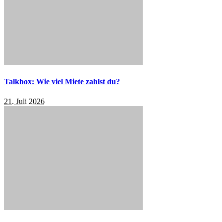
Talkbox: Wie viel Miete zahlst du?
21. Juli 2026