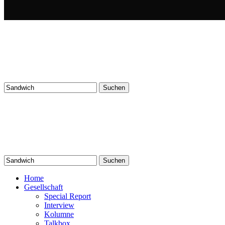
Suchen
nach:
Suchen
nach:
Home
Gesellschaft
Special Report
Interview
Kolumne
Talkbox