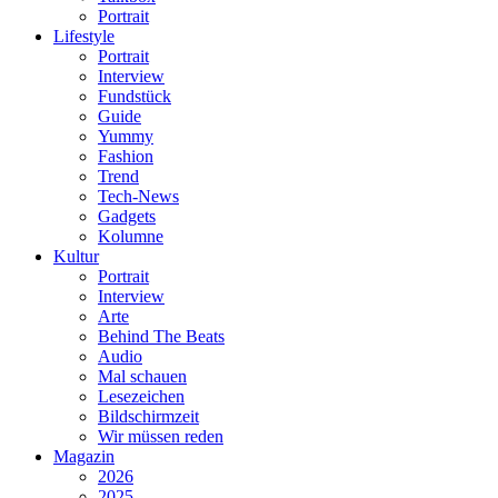
Portrait
Lifestyle
Portrait
Interview
Fundstück
Guide
Yummy
Fashion
Trend
Tech-News
Gadgets
Kolumne
Kultur
Portrait
Interview
Arte
Behind The Beats
Audio
Mal schauen
Lesezeichen
Bildschirmzeit
Wir müssen reden
Magazin
2026
2025