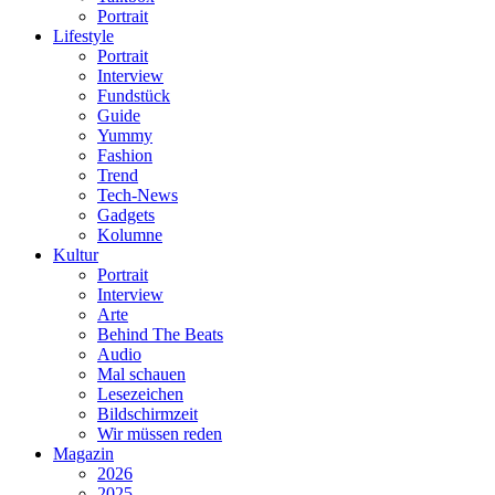
Portrait
Lifestyle
Portrait
Interview
Fundstück
Guide
Yummy
Fashion
Trend
Tech-News
Gadgets
Kolumne
Kultur
Portrait
Interview
Arte
Behind The Beats
Audio
Mal schauen
Lesezeichen
Bildschirmzeit
Wir müssen reden
Magazin
2026
2025