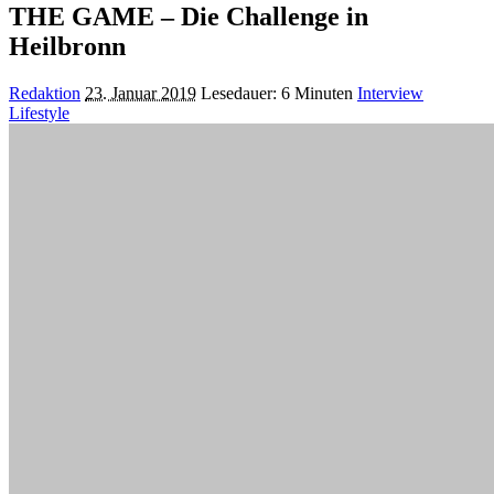
THE GAME – Die Challenge in
Heilbronn
Posted
Redaktion
23. Januar 2019
Lesedauer: 6 Minuten
Interview
by
Lifestyle