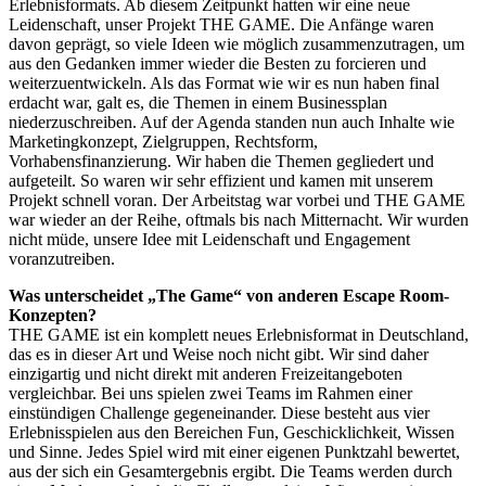
Erlebnisformats. Ab diesem Zeitpunkt hatten wir eine neue
Leidenschaft, unser Projekt THE GAME. Die Anfänge waren
davon geprägt, so viele Ideen wie möglich zusammenzutragen, um
aus den Gedanken immer wieder die Besten zu forcieren und
weiterzuentwickeln. Als das Format wie wir es nun haben final
erdacht war, galt es, die Themen in einem Businessplan
niederzuschreiben. Auf der Agenda standen nun auch Inhalte wie
Marketingkonzept, Zielgruppen, Rechtsform,
Vorhabensfinanzierung. Wir haben die Themen gegliedert und
aufgeteilt. So waren wir sehr effizient und kamen mit unserem
Projekt schnell voran. Der Arbeitstag war vorbei und THE GAME
war wieder an der Reihe, oftmals bis nach Mitternacht. Wir wurden
nicht müde, unsere Idee mit Leidenschaft und Engagement
voranzutreiben.
Was unterscheidet „The Game“ von anderen Escape Room-
Konzepten?
THE GAME ist ein komplett neues Erlebnisformat in Deutschland,
das es in dieser Art und Weise noch nicht gibt. Wir sind daher
einzigartig und nicht direkt mit anderen Freizeitangeboten
vergleichbar. Bei uns spielen zwei Teams im Rahmen einer
einstündigen Challenge gegeneinander. Diese besteht aus vier
Erlebnisspielen aus den Bereichen Fun, Geschicklichkeit, Wissen
und Sinne. Jedes Spiel wird mit einer eigenen Punktzahl bewertet,
aus der sich ein Gesamtergebnis ergibt. Die Teams werden durch