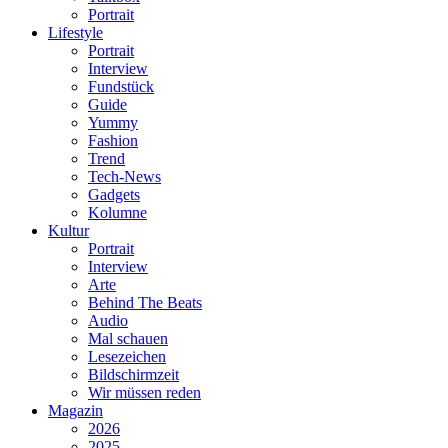
Portrait
Lifestyle
Portrait
Interview
Fundstück
Guide
Yummy
Fashion
Trend
Tech-News
Gadgets
Kolumne
Kultur
Portrait
Interview
Arte
Behind The Beats
Audio
Mal schauen
Lesezeichen
Bildschirmzeit
Wir müssen reden
Magazin
2026
2025