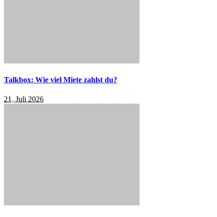
Talkbox: Wie viel Miete zahlst du?
21. Juli 2026