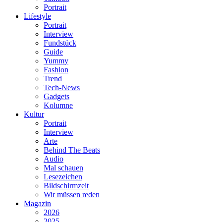
Portrait
Lifestyle
Portrait
Interview
Fundstück
Guide
Yummy
Fashion
Trend
Tech-News
Gadgets
Kolumne
Kultur
Portrait
Interview
Arte
Behind The Beats
Audio
Mal schauen
Lesezeichen
Bildschirmzeit
Wir müssen reden
Magazin
2026
2025