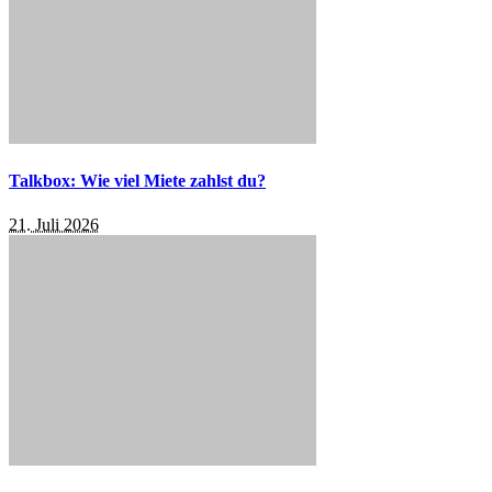
Talkbox: Wie viel Miete zahlst du?
21. Juli 2026