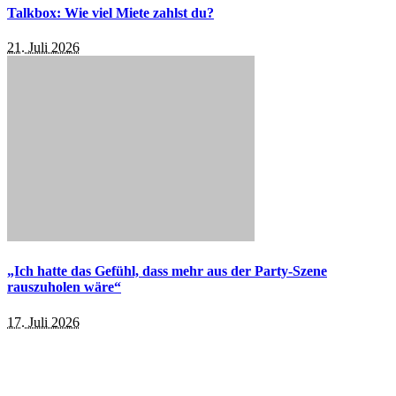
Talkbox: Wie viel Miete zahlst du?
21. Juli 2026
„Ich hatte das Gefühl, dass mehr aus der Party-Szene
rauszuholen wäre“
17. Juli 2026