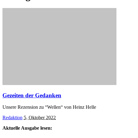
Gezeiten der Gedanken
Unsere Rezension zu “Wellen“ von Heinz Helle
Posted
Redaktion
5. Oktober 2022
by
Aktuelle Ausgabe lesen: