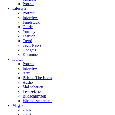
Portrait
Lifestyle
Portrait
Interview
Fundstück
Guide
Yummy
Fashion
Trend
Tech-News
Gadgets
Kolumne
Kultur
Portrait
Interview
Arte
Behind The Beats
Audio
Mal schauen
Lesezeichen
Bildschirmzeit
Wir müssen reden
Magazin
2026
2025