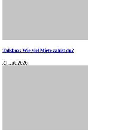
Talkbox: Wie viel Miete zahlst du?
21. Juli 2026