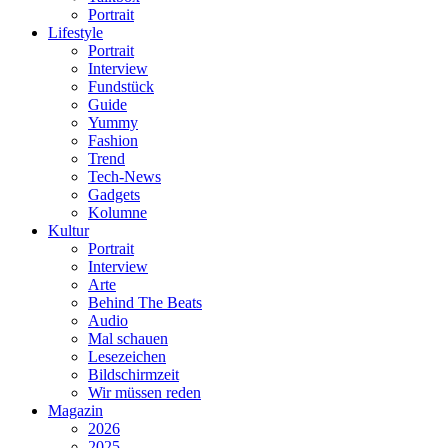
Portrait
Lifestyle
Portrait
Interview
Fundstück
Guide
Yummy
Fashion
Trend
Tech-News
Gadgets
Kolumne
Kultur
Portrait
Interview
Arte
Behind The Beats
Audio
Mal schauen
Lesezeichen
Bildschirmzeit
Wir müssen reden
Magazin
2026
2025