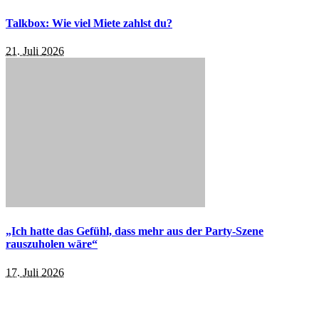
Talkbox: Wie viel Miete zahlst du?
21. Juli 2026
„Ich hatte das Gefühl, dass mehr aus der Party-Szene
rauszuholen wäre“
17. Juli 2026