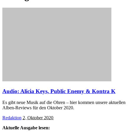
Audio: Alicia Keys, Public Enemy & Kontra K
Es gibt neue Musik auf die Ohren – hier kommen unsere aktuellen
Alben-Reviews für den Oktober 2020.
Posted
Redaktion
2. Oktober 2020
by
Aktuelle Ausgabe lesen: