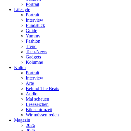
Portrait
Lifestyle
Portrait
Interview
Fundstück
Guide
Yummy
Fashion
Trend
Tech-News
Gadgets
Kolumne
Kultur
Portrait
Interview
Arte
Behind The Beats
Audio
Mal schauen
Lesezeichen
Bildschirmzeit
Wir müssen reden
Magazin
2026
2025