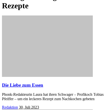
Rezepte
Die Liebe zum Essen
Phonk-Redakteurin Laura hat ihren Schwager – Profikoch Tobias
Pfeiffer – um ein leckeres Rezept zum Nachkochen gebeten
Posted
Redaktion
30. Juli 2023