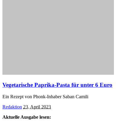
by
Vegetarische Paprika-Pasta für unter 6 Euro
Ein Rezept von Phonk-Inhaber Saban Camili
Posted
Redaktion
23. April 2023
by
Aktuelle Ausgabe lesen: