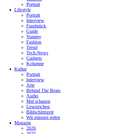
Portrait
Lifestyle
Portrait
Interview
Fundstück
Guide
Yummy
Fashion
Trend
Tech-News
Gadgets
Kolumne
Kultur
Portrait
Interview
Arte
Behind The Beats
Audio
Mal schauen
Lesezeichen
Bildschirmzeit
Wir müssen reden
Magazin
2026
2025