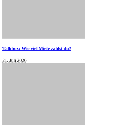
Talkbox: Wie viel Miete zahlst du?
21. Juli 2026