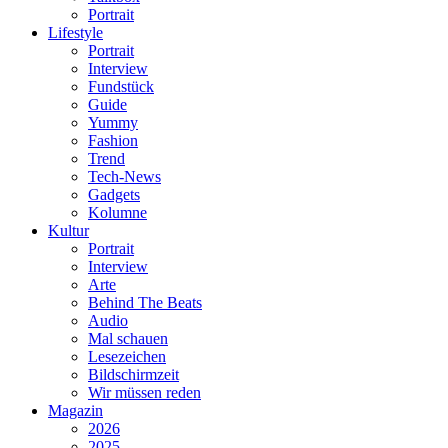
Portrait
Lifestyle
Portrait
Interview
Fundstück
Guide
Yummy
Fashion
Trend
Tech-News
Gadgets
Kolumne
Kultur
Portrait
Interview
Arte
Behind The Beats
Audio
Mal schauen
Lesezeichen
Bildschirmzeit
Wir müssen reden
Magazin
2026
2025