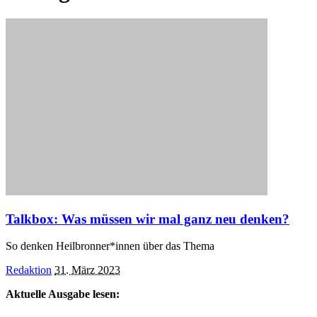
Talkbox: Was müssen wir mal ganz neu denken?
So denken Heilbronner*innen über das Thema
Posted
Redaktion
31. März 2023
by
Aktuelle Ausgabe lesen: