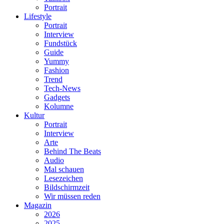
Portrait
Lifestyle
Portrait
Interview
Fundstück
Guide
Yummy
Fashion
Trend
Tech-News
Gadgets
Kolumne
Kultur
Portrait
Interview
Arte
Behind The Beats
Audio
Mal schauen
Lesezeichen
Bildschirmzeit
Wir müssen reden
Magazin
2026
2025