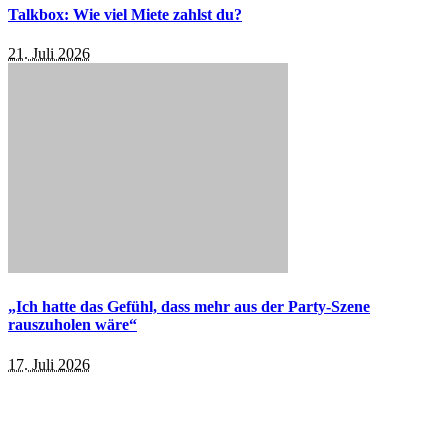
Talkbox: Wie viel Miete zahlst du?
21. Juli 2026
„Ich hatte das Gefühl, dass mehr aus der Party-Szene
rauszuholen wäre“
17. Juli 2026