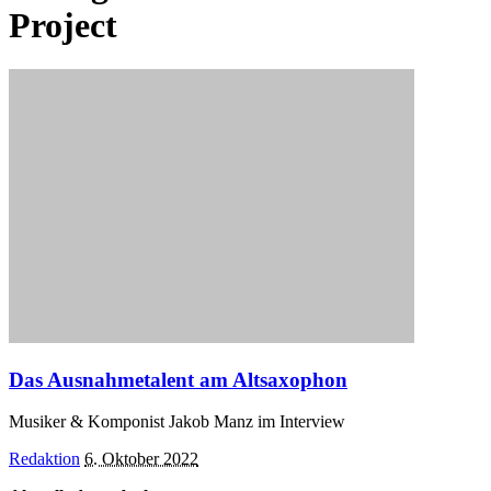
Project
Das Ausnahmetalent am Altsaxophon
Musiker & Komponist Jakob Manz im Interview
Posted
Redaktion
6. Oktober 2022
by