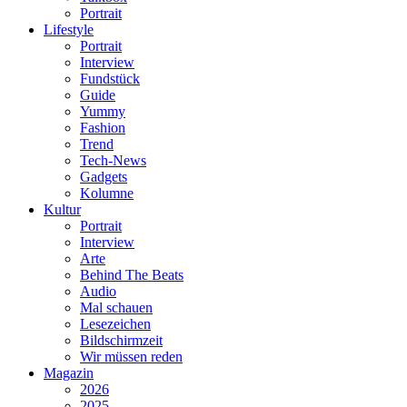
Portrait
Lifestyle
Portrait
Interview
Fundstück
Guide
Yummy
Fashion
Trend
Tech-News
Gadgets
Kolumne
Kultur
Portrait
Interview
Arte
Behind The Beats
Audio
Mal schauen
Lesezeichen
Bildschirmzeit
Wir müssen reden
Magazin
2026
2025