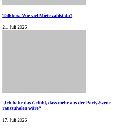
Talkbox: Wie viel Miete zahlst du?
21. Juli 2026
„Ich hatte das Gefühl, dass mehr aus der Party-Szene
rauszuholen wäre“
17. Juli 2026