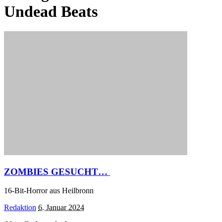
Undead Beats
ZOMBIES GESUCHT…
16-Bit-Horror aus Heilbronn
Posted
Redaktion
6. Januar 2024
by