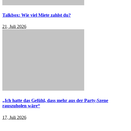
Talkbox: Wie viel Miete zahlst du?
21. Juli 2026
„Ich hatte das Gefühl, dass mehr aus der Party-Szene
rauszuholen wäre“
17. Juli 2026