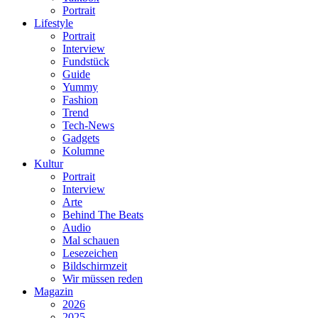
Portrait
Lifestyle
Portrait
Interview
Fundstück
Guide
Yummy
Fashion
Trend
Tech-News
Gadgets
Kolumne
Kultur
Portrait
Interview
Arte
Behind The Beats
Audio
Mal schauen
Lesezeichen
Bildschirmzeit
Wir müssen reden
Magazin
2026
2025