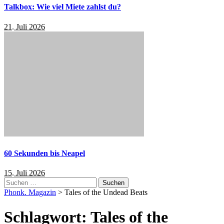
Talkbox: Wie viel Miete zahlst du?
21. Juli 2026
60 Sekunden bis Neapel
15. Juli 2026
Suchen
nach:
Phonk. Magazin
>
Tales of the Undead Beats
Schlagwort:
Tales of the