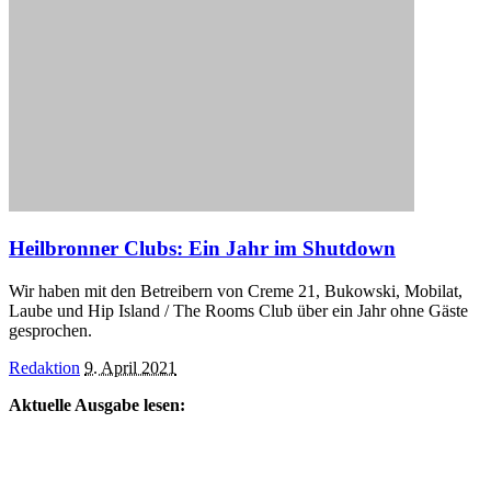
Heilbronner Clubs: Ein Jahr im Shutdown
Wir haben mit den Betreibern von Creme 21, Bukowski, Mobilat,
Laube und Hip Island / The Rooms Club über ein Jahr ohne Gäste
gesprochen.
Posted
Redaktion
9. April 2021
by
Aktuelle Ausgabe lesen: