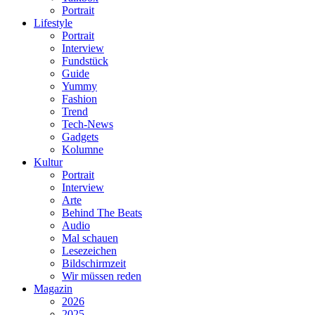
Portrait
Lifestyle
Portrait
Interview
Fundstück
Guide
Yummy
Fashion
Trend
Tech-News
Gadgets
Kolumne
Kultur
Portrait
Interview
Arte
Behind The Beats
Audio
Mal schauen
Lesezeichen
Bildschirmzeit
Wir müssen reden
Magazin
2026
2025