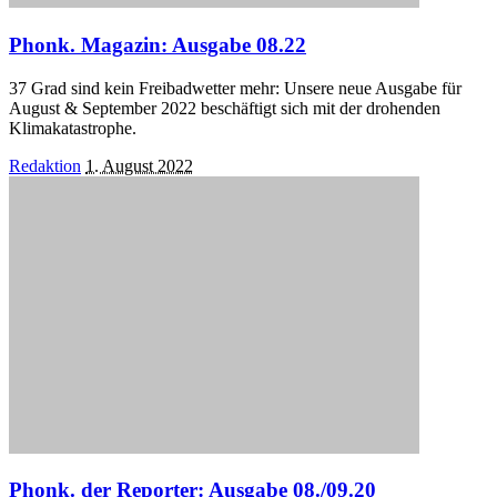
Phonk. Magazin: Ausgabe 08.22
37 Grad sind kein Freibadwetter mehr: Unsere neue Ausgabe für
August & September 2022 beschäftigt sich mit der drohenden
Klimakatastrophe.
Posted
Redaktion
1. August 2022
by
Phonk. der Reporter: Ausgabe 08./09.20