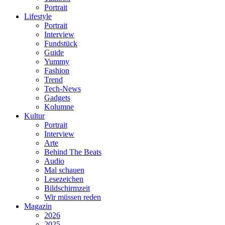
Portrait
Lifestyle
Portrait
Interview
Fundstück
Guide
Yummy
Fashion
Trend
Tech-News
Gadgets
Kolumne
Kultur
Portrait
Interview
Arte
Behind The Beats
Audio
Mal schauen
Lesezeichen
Bildschirmzeit
Wir müssen reden
Magazin
2026
2025