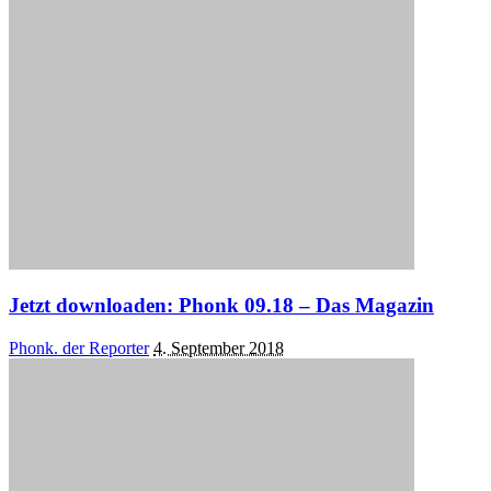
by
Jetzt downloaden: Phonk 09.18 – Das Magazin
Posted
Phonk. der Reporter
4. September 2018
by