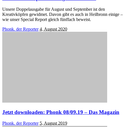
Unsere Doppelausgabe für August und September ist den
Kreativköpfen gewidmet. Davon gibt es auch in Heilbronn einige –
wie unser Special Report gleich fünffach beweist.
Posted
Phonk. der Reporter
4. August 2020
by
Jetzt downloaden: Phonk 08/09.19 – Das Magazin
Posted
Phonk. der Reporter
5. August 2019