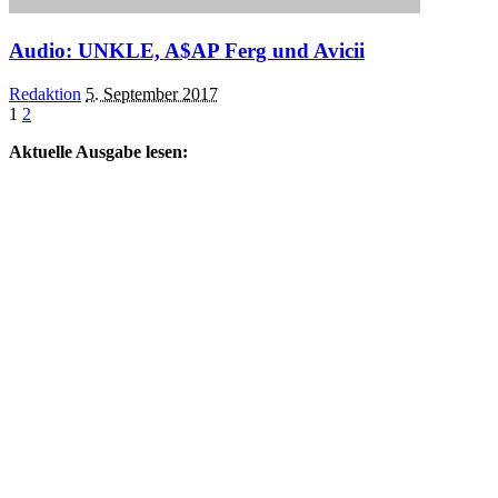
Audio: UNKLE, A$AP Ferg und Avicii
Posted
Redaktion
5. September 2017
by
1
2
Aktuelle Ausgabe lesen: