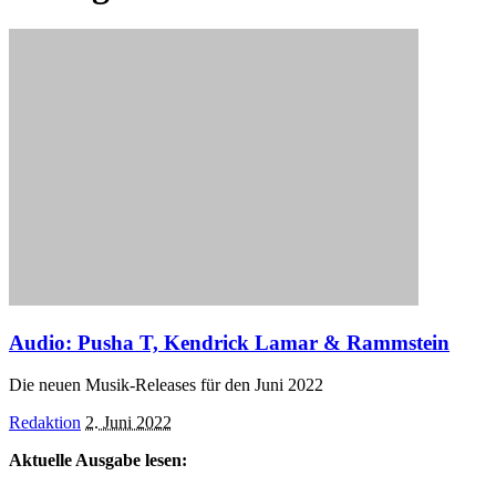
Audio: Pusha T, Kendrick Lamar & Rammstein
Die neuen Musik-Releases für den Juni 2022
Posted
Redaktion
2. Juni 2022
by
Aktuelle Ausgabe lesen: