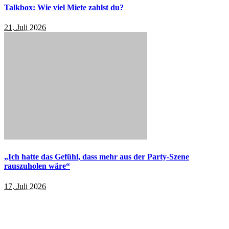
Talkbox: Wie viel Miete zahlst du?
21. Juli 2026
„Ich hatte das Gefühl, dass mehr aus der Party-Szene
rauszuholen wäre“
17. Juli 2026