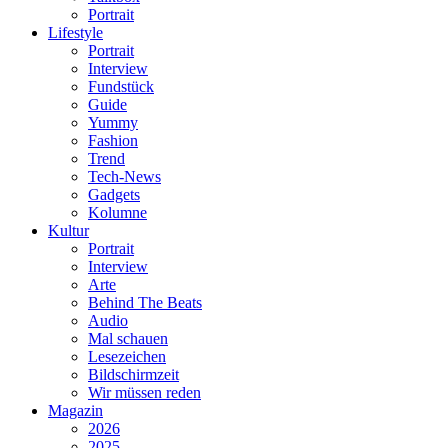
Portrait
Lifestyle
Portrait
Interview
Fundstück
Guide
Yummy
Fashion
Trend
Tech-News
Gadgets
Kolumne
Kultur
Portrait
Interview
Arte
Behind The Beats
Audio
Mal schauen
Lesezeichen
Bildschirmzeit
Wir müssen reden
Magazin
2026
2025