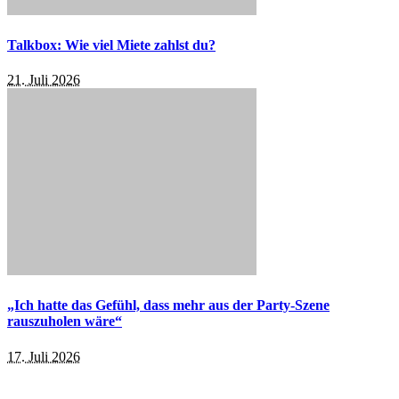
Talkbox: Wie viel Miete zahlst du?
21. Juli 2026
„Ich hatte das Gefühl, dass mehr aus der Party-Szene
rauszuholen wäre“
17. Juli 2026