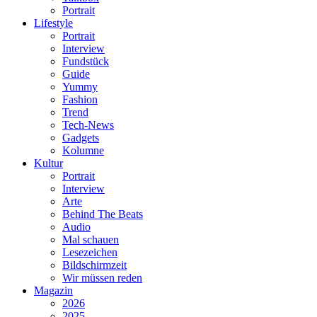
Portrait
Lifestyle
Portrait
Interview
Fundstück
Guide
Yummy
Fashion
Trend
Tech-News
Gadgets
Kolumne
Kultur
Portrait
Interview
Arte
Behind The Beats
Audio
Mal schauen
Lesezeichen
Bildschirmzeit
Wir müssen reden
Magazin
2026
2025