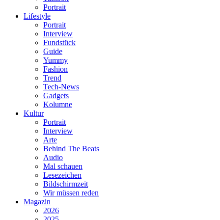
Portrait
Lifestyle
Portrait
Interview
Fundstück
Guide
Yummy
Fashion
Trend
Tech-News
Gadgets
Kolumne
Kultur
Portrait
Interview
Arte
Behind The Beats
Audio
Mal schauen
Lesezeichen
Bildschirmzeit
Wir müssen reden
Magazin
2026
2025