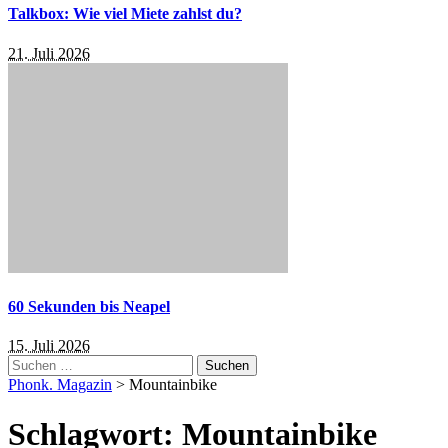
Talkbox: Wie viel Miete zahlst du?
21. Juli 2026
60 Sekunden bis Neapel
15. Juli 2026
Suchen
nach:
Phonk. Magazin
>
Mountainbike
Schlagwort:
Mountainbike