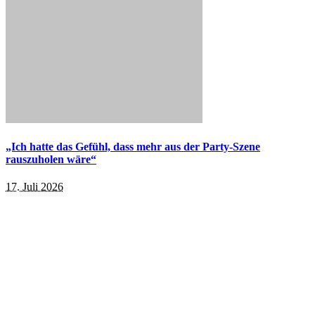
„Ich hatte das Gefühl, dass mehr aus der Party-Szene
rauszuholen wäre“
17. Juli 2026