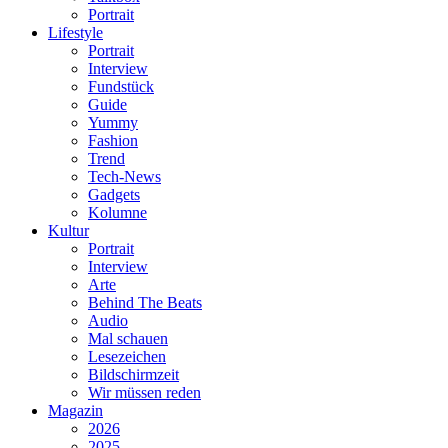
Portrait
Lifestyle
Portrait
Interview
Fundstück
Guide
Yummy
Fashion
Trend
Tech-News
Gadgets
Kolumne
Kultur
Portrait
Interview
Arte
Behind The Beats
Audio
Mal schauen
Lesezeichen
Bildschirmzeit
Wir müssen reden
Magazin
2026
2025