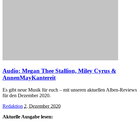
Audio: Megan Thee Stallion, Miley Cyrus &
AnnenMayKantereit
Es gibt neue Musik für euch – mit unseren aktuellen Alben-Reviews
für den Dezember 2020.
Posted
Redaktion
2. Dezember 2020
by
Aktuelle Ausgabe lesen: