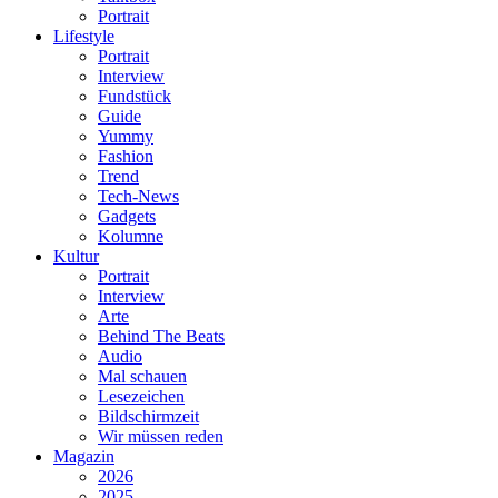
Portrait
Lifestyle
Portrait
Interview
Fundstück
Guide
Yummy
Fashion
Trend
Tech-News
Gadgets
Kolumne
Kultur
Portrait
Interview
Arte
Behind The Beats
Audio
Mal schauen
Lesezeichen
Bildschirmzeit
Wir müssen reden
Magazin
2026
2025