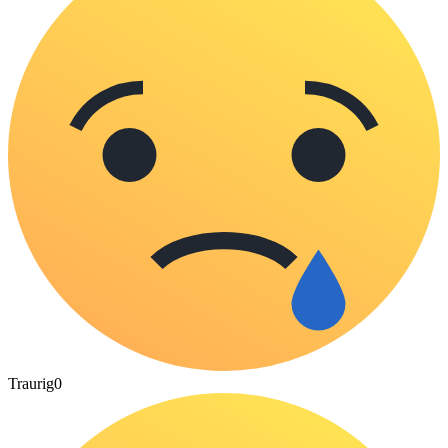
Traurig
0