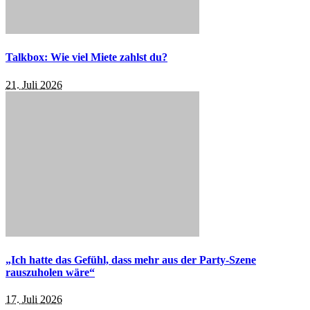
Talkbox: Wie viel Miete zahlst du?
21. Juli 2026
„Ich hatte das Gefühl, dass mehr aus der Party-Szene
rauszuholen wäre“
17. Juli 2026