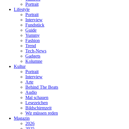
Portrait
Lifestyle
Portrait
Interview
Fundstück
Guide
Yummy
Fashion
Trend
Tech-News
Gadgets
Kolumne
Kultur
Portrait
Interview
Arte
Behind The Beats
Audio
Mal schauen
Lesezeichen
Bildschirmzeit
Wir müssen reden
Magazin
2026
2025