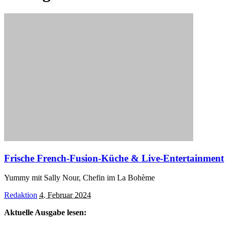
Frische French-Fusion-Küche & Live-Entertainment
Yummy mit Sally Nour, Chefin im La Bohème
Posted
Redaktion
4. Februar 2024
by
Aktuelle Ausgabe lesen: