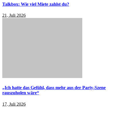
Talkbox: Wie viel Miete zahlst du?
21. Juli 2026
„Ich hatte das Gefühl, dass mehr aus der Party-Szene
rauszuholen wäre“
17. Juli 2026