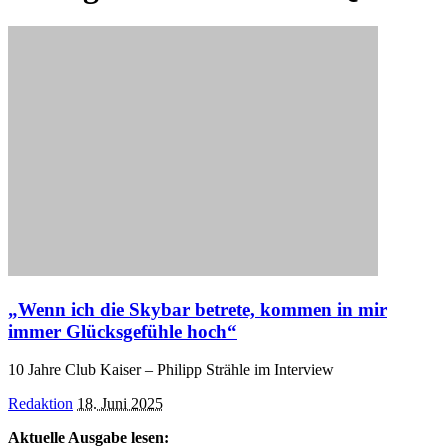
„Wenn ich die Skybar betrete, kommen in mir
immer Glücksgefühle hoch“
10 Jahre Club Kaiser – Philipp Strähle im Interview
Posted
Redaktion
18. Juni 2025
by
Aktuelle Ausgabe lesen: