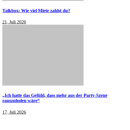
Talkbox: Wie viel Miete zahlst du?
21. Juli 2026
„Ich hatte das Gefühl, dass mehr aus der Party-Szene
rauszuholen wäre“
17. Juli 2026