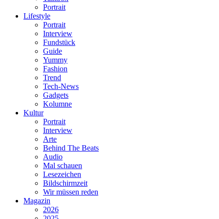
Portrait
Lifestyle
Portrait
Interview
Fundstück
Guide
Yummy
Fashion
Trend
Tech-News
Gadgets
Kolumne
Kultur
Portrait
Interview
Arte
Behind The Beats
Audio
Mal schauen
Lesezeichen
Bildschirmzeit
Wir müssen reden
Magazin
2026
2025