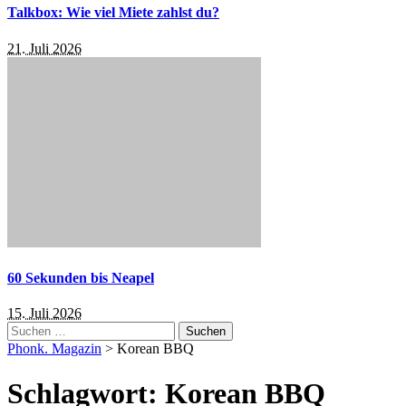
Talkbox: Wie viel Miete zahlst du?
21. Juli 2026
60 Sekunden bis Neapel
15. Juli 2026
Suchen
nach:
Phonk. Magazin
>
Korean BBQ
Schlagwort:
Korean BBQ