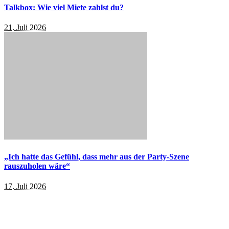
Talkbox: Wie viel Miete zahlst du?
21. Juli 2026
„Ich hatte das Gefühl, dass mehr aus der Party-Szene
rauszuholen wäre“
17. Juli 2026