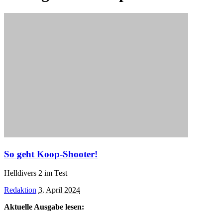
So geht Koop-Shooter!
Helldivers 2 im Test
Posted
Redaktion
3. April 2024
by
Aktuelle Ausgabe lesen: