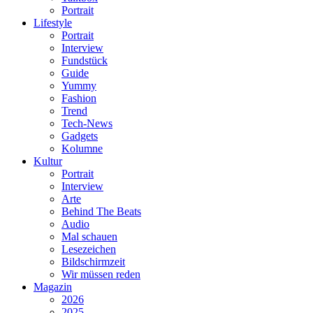
Portrait
Lifestyle
Portrait
Interview
Fundstück
Guide
Yummy
Fashion
Trend
Tech-News
Gadgets
Kolumne
Kultur
Portrait
Interview
Arte
Behind The Beats
Audio
Mal schauen
Lesezeichen
Bildschirmzeit
Wir müssen reden
Magazin
2026
2025