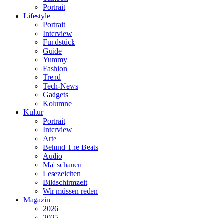
Portrait
Lifestyle
Portrait
Interview
Fundstück
Guide
Yummy
Fashion
Trend
Tech-News
Gadgets
Kolumne
Kultur
Portrait
Interview
Arte
Behind The Beats
Audio
Mal schauen
Lesezeichen
Bildschirmzeit
Wir müssen reden
Magazin
2026
2025