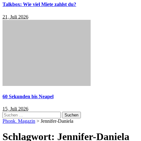
Talkbox: Wie viel Miete zahlst du?
21. Juli 2026
60 Sekunden bis Neapel
15. Juli 2026
Suchen
nach:
Phonk. Magazin
>
Jennifer-Daniela
Schlagwort:
Jennifer-Daniela