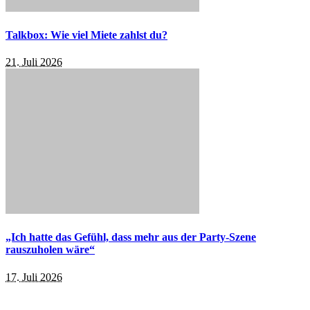
Talkbox: Wie viel Miete zahlst du?
21. Juli 2026
„Ich hatte das Gefühl, dass mehr aus der Party-Szene
rauszuholen wäre“
17. Juli 2026