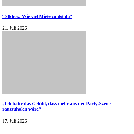
Talkbox: Wie viel Miete zahlst du?
21. Juli 2026
„Ich hatte das Gefühl, dass mehr aus der Party-Szene
rauszuholen wäre“
17. Juli 2026