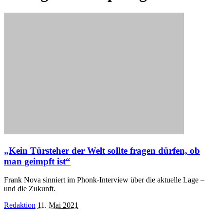
„Kein Türsteher der Welt sollte fragen dürfen, ob
man geimpft ist“
Frank Nova sinniert im Phonk-Interview über die aktuelle Lage –
und die Zukunft.
Posted
Redaktion
11. Mai 2021
by