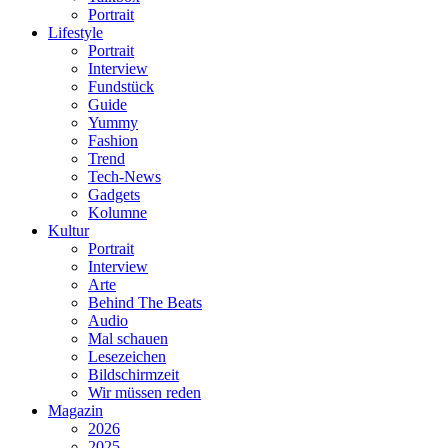
Portrait
Lifestyle
Portrait
Interview
Fundstück
Guide
Yummy
Fashion
Trend
Tech-News
Gadgets
Kolumne
Kultur
Portrait
Interview
Arte
Behind The Beats
Audio
Mal schauen
Lesezeichen
Bildschirmzeit
Wir müssen reden
Magazin
2026
2025