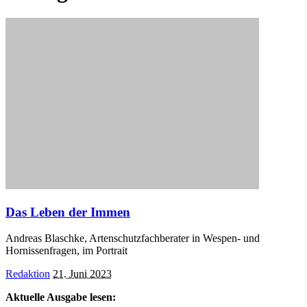
Das Leben der Immen
Andreas Blaschke, Artenschutzfachberater in Wespen- und
Hornissenfragen, im Portrait
Posted
Redaktion
21. Juni 2023
by
Aktuelle Ausgabe lesen: