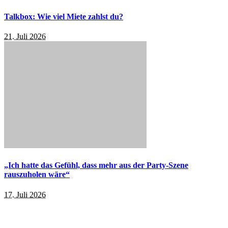
Talkbox: Wie viel Miete zahlst du?
21. Juli 2026
„Ich hatte das Gefühl, dass mehr aus der Party-Szene
rauszuholen wäre“
17. Juli 2026