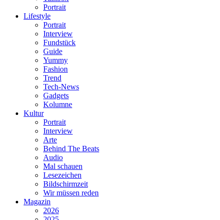
Portrait
Lifestyle
Portrait
Interview
Fundstück
Guide
Yummy
Fashion
Trend
Tech-News
Gadgets
Kolumne
Kultur
Portrait
Interview
Arte
Behind The Beats
Audio
Mal schauen
Lesezeichen
Bildschirmzeit
Wir müssen reden
Magazin
2026
2025