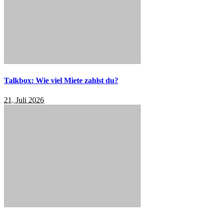
Talkbox: Wie viel Miete zahlst du?
21. Juli 2026