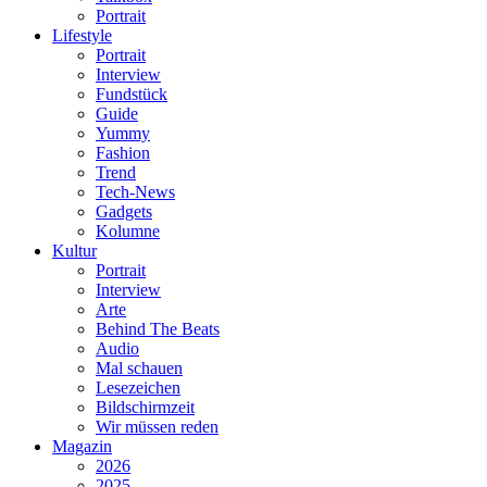
Portrait
Lifestyle
Portrait
Interview
Fundstück
Guide
Yummy
Fashion
Trend
Tech-News
Gadgets
Kolumne
Kultur
Portrait
Interview
Arte
Behind The Beats
Audio
Mal schauen
Lesezeichen
Bildschirmzeit
Wir müssen reden
Magazin
2026
2025