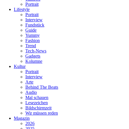
Portrait
Lifestyle
Portrait
Interview
Fundstück
Guide
Yummy
Fashion
Trend
Tech-News
Gadgets
Kolumne
Kultur
Portrait
Interview
Arte
Behind The Beats
Audio
Mal schauen
Lesezeichen
Bildschirmzeit
Wir müssen reden
Magazin
2026
2025