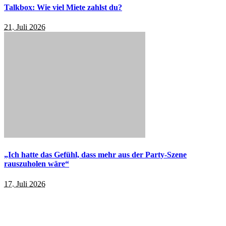
Talkbox: Wie viel Miete zahlst du?
21. Juli 2026
„Ich hatte das Gefühl, dass mehr aus der Party-Szene
rauszuholen wäre“
17. Juli 2026