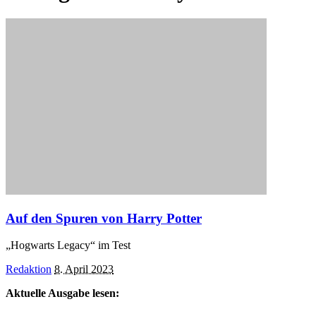
Auf den Spuren von Harry Potter
„Hogwarts Legacy“ im Test
Posted
Redaktion
8. April 2023
by
Aktuelle Ausgabe lesen: