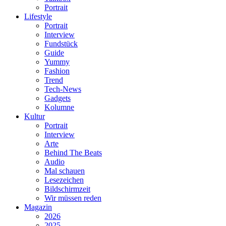
Portrait
Lifestyle
Portrait
Interview
Fundstück
Guide
Yummy
Fashion
Trend
Tech-News
Gadgets
Kolumne
Kultur
Portrait
Interview
Arte
Behind The Beats
Audio
Mal schauen
Lesezeichen
Bildschirmzeit
Wir müssen reden
Magazin
2026
2025