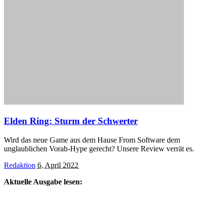
Elden Ring: Sturm der Schwerter
Wird das neue Game aus dem Hause From Software dem
unglaublichen Vorab-Hype gerecht? Unsere Review verrät es.
Posted
Redaktion
6. April 2022
by
Aktuelle Ausgabe lesen: