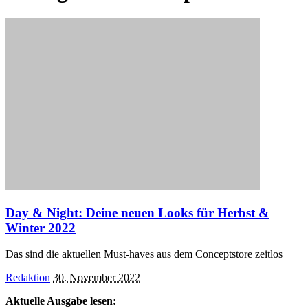
Day & Night: Deine neuen Looks für Herbst &
Winter 2022
Das sind die aktuellen Must-haves aus dem Conceptstore zeitlos
Posted
Redaktion
30. November 2022
by
Aktuelle Ausgabe lesen: