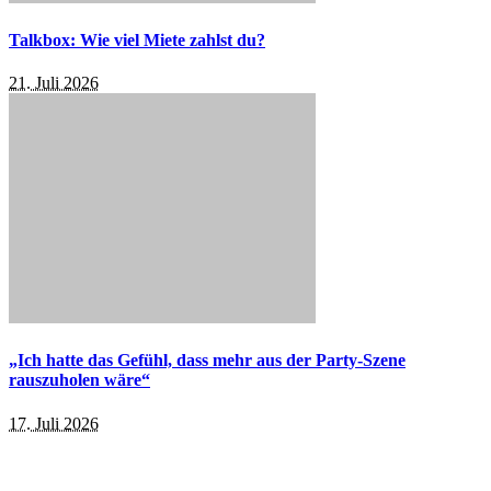
Talkbox: Wie viel Miete zahlst du?
21. Juli 2026
„Ich hatte das Gefühl, dass mehr aus der Party-Szene
rauszuholen wäre“
17. Juli 2026