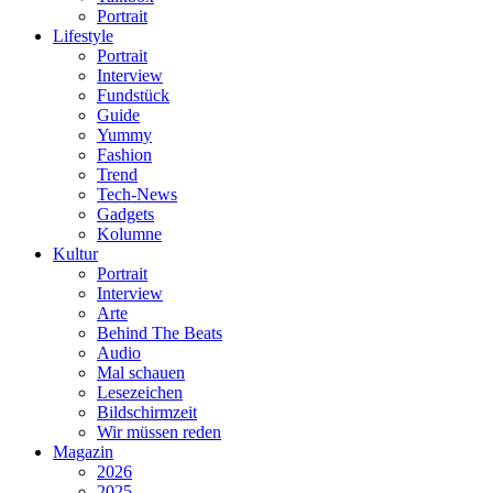
Portrait
Lifestyle
Portrait
Interview
Fundstück
Guide
Yummy
Fashion
Trend
Tech-News
Gadgets
Kolumne
Kultur
Portrait
Interview
Arte
Behind The Beats
Audio
Mal schauen
Lesezeichen
Bildschirmzeit
Wir müssen reden
Magazin
2026
2025