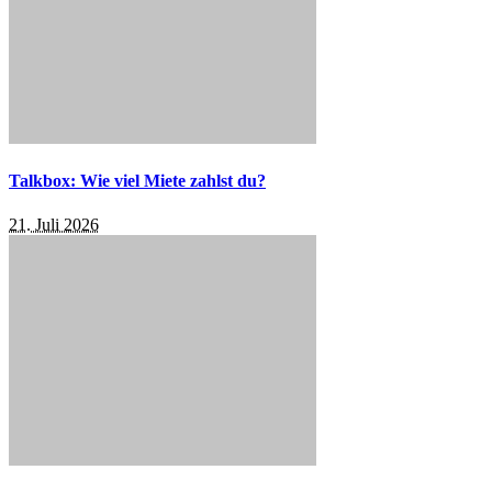
Talkbox: Wie viel Miete zahlst du?
21. Juli 2026