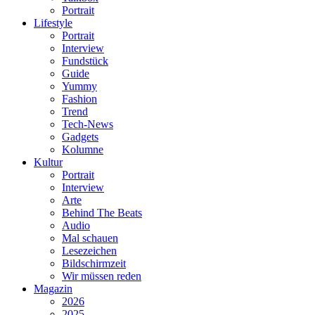
Portrait
Lifestyle
Portrait
Interview
Fundstück
Guide
Yummy
Fashion
Trend
Tech-News
Gadgets
Kolumne
Kultur
Portrait
Interview
Arte
Behind The Beats
Audio
Mal schauen
Lesezeichen
Bildschirmzeit
Wir müssen reden
Magazin
2026
2025