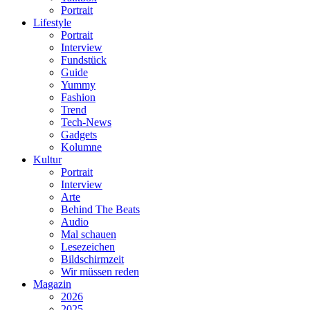
Portrait
Lifestyle
Portrait
Interview
Fundstück
Guide
Yummy
Fashion
Trend
Tech-News
Gadgets
Kolumne
Kultur
Portrait
Interview
Arte
Behind The Beats
Audio
Mal schauen
Lesezeichen
Bildschirmzeit
Wir müssen reden
Magazin
2026
2025