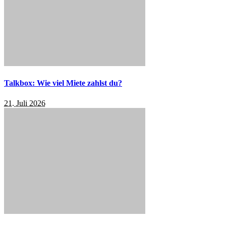
Talkbox: Wie viel Miete zahlst du?
21. Juli 2026