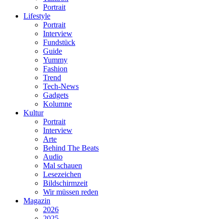
Portrait
Lifestyle
Portrait
Interview
Fundstück
Guide
Yummy
Fashion
Trend
Tech-News
Gadgets
Kolumne
Kultur
Portrait
Interview
Arte
Behind The Beats
Audio
Mal schauen
Lesezeichen
Bildschirmzeit
Wir müssen reden
Magazin
2026
2025