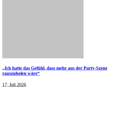
„Ich hatte das Gefühl, dass mehr aus der Party-Szene
rauszuholen wäre“
17. Juli 2026