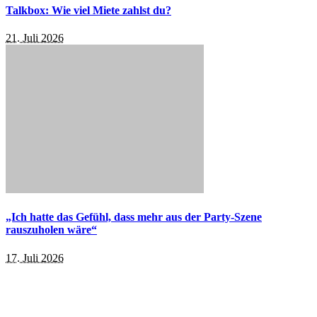
Talkbox: Wie viel Miete zahlst du?
21. Juli 2026
„Ich hatte das Gefühl, dass mehr aus der Party-Szene
rauszuholen wäre“
17. Juli 2026