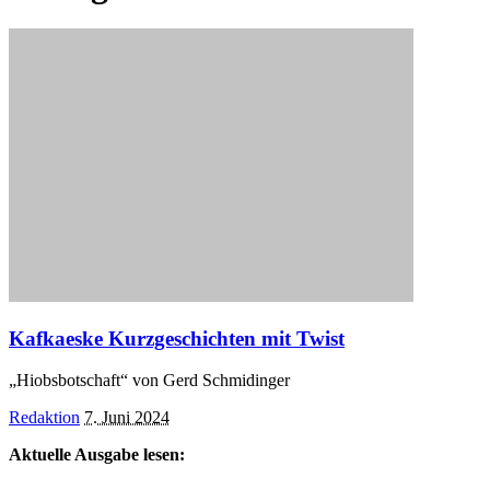
Kafkaeske Kurzgeschichten mit Twist
„Hiobsbotschaft“ von Gerd Schmidinger
Posted
Redaktion
7. Juni 2024
by
Aktuelle Ausgabe lesen: