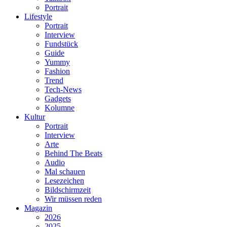
Portrait
Lifestyle
Portrait
Interview
Fundstück
Guide
Yummy
Fashion
Trend
Tech-News
Gadgets
Kolumne
Kultur
Portrait
Interview
Arte
Behind The Beats
Audio
Mal schauen
Lesezeichen
Bildschirmzeit
Wir müssen reden
Magazin
2026
2025