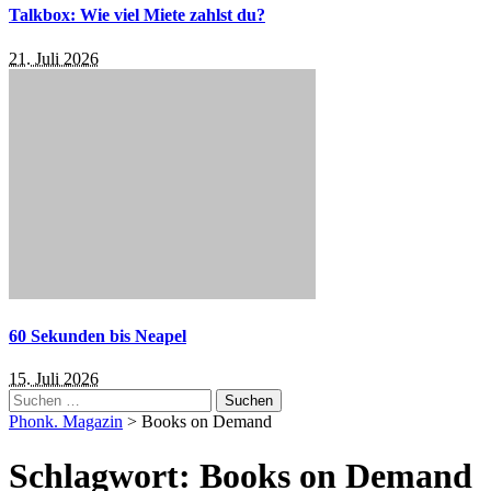
Talkbox: Wie viel Miete zahlst du?
21. Juli 2026
60 Sekunden bis Neapel
15. Juli 2026
Suchen
nach:
Phonk. Magazin
>
Books on Demand
Schlagwort:
Books on Demand