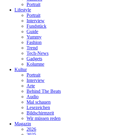
Portrait
Lifestyle
Portrait
Interview
Fundstück
Guide
Yummy
Fashion
Trend
Tech-News
Gadgets
Kolumne
Kultur
Portrait
Interview
Arte
Behind The Beats
Audio
Mal schauen
Lesezeichen
Bildschirmzeit
Wir müssen reden
Magazin
2026
2025