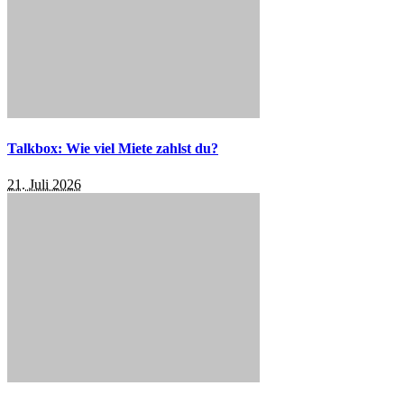
Talkbox: Wie viel Miete zahlst du?
21. Juli 2026