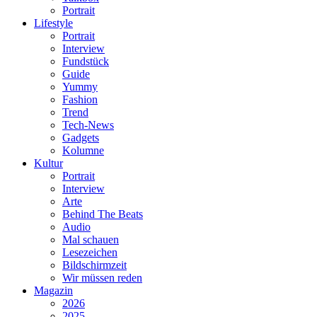
Portrait
Lifestyle
Portrait
Interview
Fundstück
Guide
Yummy
Fashion
Trend
Tech-News
Gadgets
Kolumne
Kultur
Portrait
Interview
Arte
Behind The Beats
Audio
Mal schauen
Lesezeichen
Bildschirmzeit
Wir müssen reden
Magazin
2026
2025