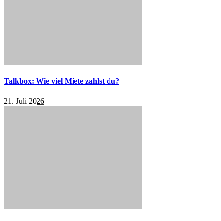
Talkbox: Wie viel Miete zahlst du?
21. Juli 2026