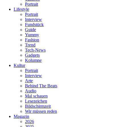
Portrait
Lifestyle
Portrait
Interview
Fundstück
Guide
Yummy
Fashion
Trend
Tech-News
Gadgets
Kolumne
Kultur
Portrait
Interview
Arte
Behind The Beats
Audio
Mal schauen
Lesezeichen
Bildschirmzeit
Wir müssen reden
Magazin
2026
2025