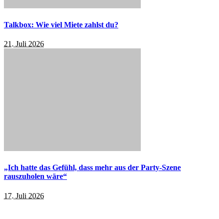
Talkbox: Wie viel Miete zahlst du?
21. Juli 2026
„Ich hatte das Gefühl, dass mehr aus der Party-Szene
rauszuholen wäre“
17. Juli 2026