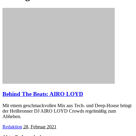
Behind The Beats: AIRO LOYD
Mit einem geschmackvollen Mix aus Tech- und Deep-House bringt
der Heilbronner DJ AIRO LOYD Crowds regelmäßig zum
Abheben.
Posted
Redaktion
28. Februar 2021
by