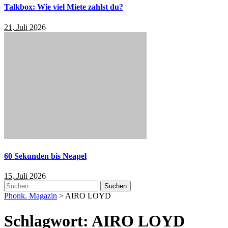
Talkbox: Wie viel Miete zahlst du?
21. Juli 2026
60 Sekunden bis Neapel
15. Juli 2026
Suchen
nach:
Phonk. Magazin
>
AIRO LOYD
Schlagwort:
AIRO LOYD