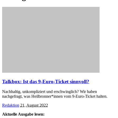
Talkbox: Ist das 9-Euro-Ticket sinnvoll?
Nachhaltig, unkompliziert und erschwinglich? Wir haben
nachgefragt, was Heilbronner*innen vom 9-Euro-Ticket halten.
Posted
Redaktion
21. August 2022
by
Aktuelle Ausgabe lesen: