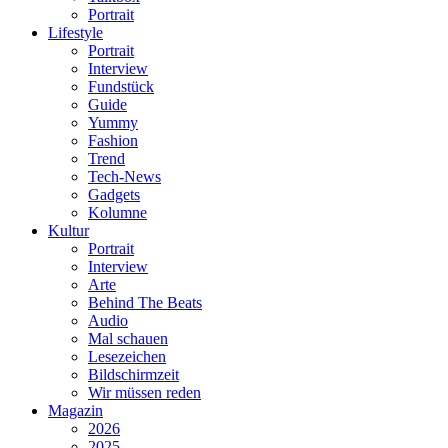
Portrait
Lifestyle
Portrait
Interview
Fundstück
Guide
Yummy
Fashion
Trend
Tech-News
Gadgets
Kolumne
Kultur
Portrait
Interview
Arte
Behind The Beats
Audio
Mal schauen
Lesezeichen
Bildschirmzeit
Wir müssen reden
Magazin
2026
2025