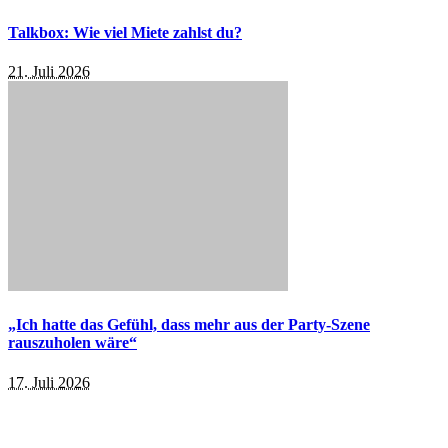
Talkbox: Wie viel Miete zahlst du?
21. Juli 2026
„Ich hatte das Gefühl, dass mehr aus der Party-Szene
rauszuholen wäre“
17. Juli 2026